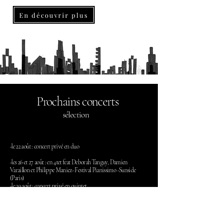
En découvrir plus
Prochains concerts
​sélection
-le
22 août : concert privé en duo
-les 26 et 27 août : en 4tet feat Deborah Tanguy, Damien
Varaillon et Philippe Maniez- Festival Pianissimo -Sunside
(Paris)
-le 29 août : concert privé en quintet
-le 18 septembre : Wendy Lee Taylor quintet
-le 9 octobre : Aulne trio feat Gary Brunton (Paris)
-le 26 novembre : SGswing 4tet feat N Rochelle (60 Rantigny)